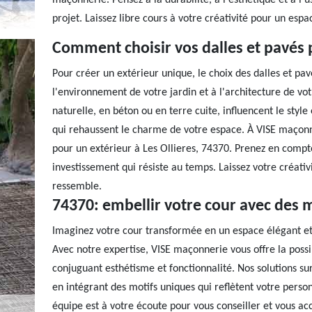
maçonnerie. Pensez à la durabilité, à l'esthétique et à l
projet. Laissez libre cours à votre créativité pour un esp
Comment choisir vos dalles et pavés 
Pour créer un extérieur unique, le choix des dalles et pa
l'environnement de votre jardin et à l'architecture de vot
naturelle, en béton ou en terre cuite, influencent le style
qui rehaussent le charme de votre espace. À VISE maçonn
pour un extérieur à Les Ollieres, 74370. Prenez en compte 
investissement qui résiste au temps. Laissez votre créati
ressemble.
74370: embellir votre cour avec des m
Imaginez votre cour transformée en un espace élégant et 
Avec notre expertise, VISE maçonnerie vous offre la possi
conjuguant esthétisme et fonctionnalité. Nos solutions s
en intégrant des motifs uniques qui reflètent votre person
équipe est à votre écoute pour vous conseiller et vous