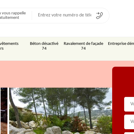
 vous rappelle
atuitement
Revêtements
Béton désactivé
Ravalement de façade
Entreprise dém
rs
74
74