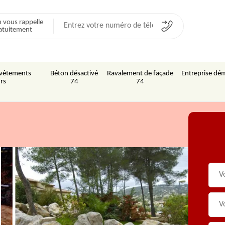
 vous rappelle
atuitement
Revêtements
Béton désactivé
Ravalement de façade
Entreprise dém
rs
74
74