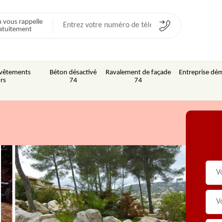
 vous rappelle
atuitement
Revêtements
Béton désactivé
Ravalement de façade
Entreprise dém
rs
74
74