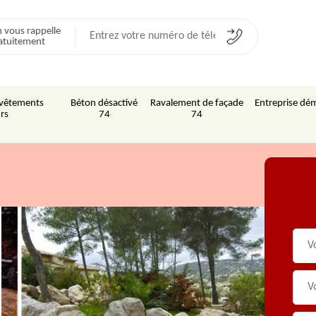
 vous rappelle
atuitement
Revêtements
Béton désactivé
Ravalement de façade
Entreprise dém
rs
74
74