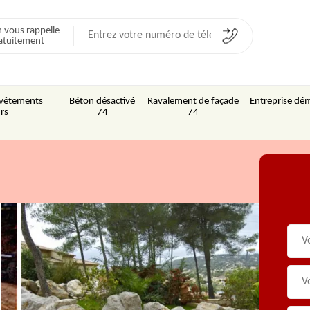
 vous rappelle
atuitement
Revêtements
Béton désactivé
Ravalement de façade
Entreprise dém
rs
74
74