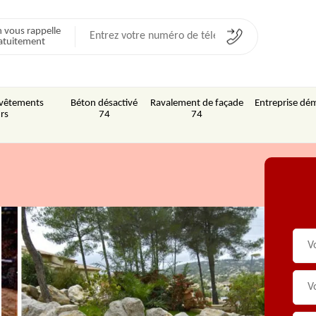
 vous rappelle
atuitement
Revêtements
Béton désactivé
Ravalement de façade
Entreprise dém
rs
74
74