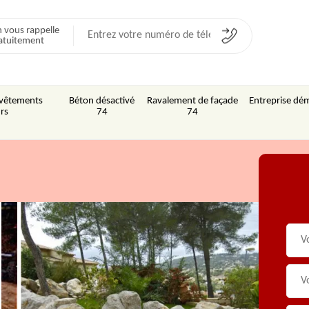
 vous rappelle
atuitement
Revêtements
Béton désactivé
Ravalement de façade
Entreprise dém
rs
74
74