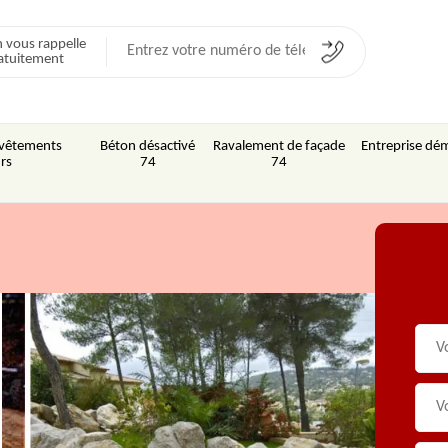
 vous rappelle
atuitement
Revêtements
Béton désactivé
Ravalement de façade
Entreprise dém
rs
74
74