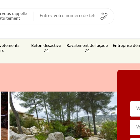
 vous rappelle
atuitement
Revêtements
Béton désactivé
Ravalement de façade
Entreprise dém
rs
74
74