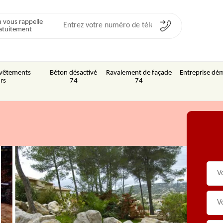
 vous rappelle
atuitement
Revêtements
Béton désactivé
Ravalement de façade
Entreprise dém
rs
74
74