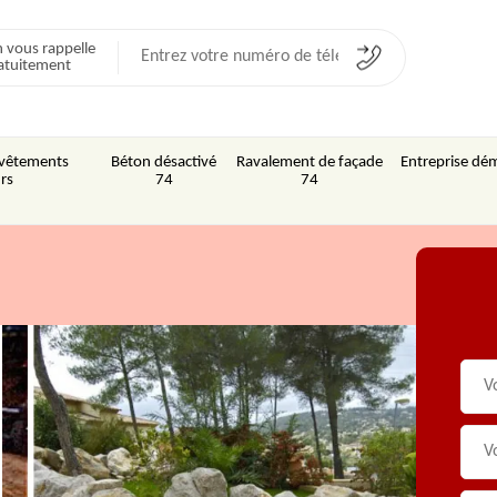
 vous rappelle
atuitement
Revêtements
Béton désactivé
Ravalement de façade
Entreprise dém
rs
74
74