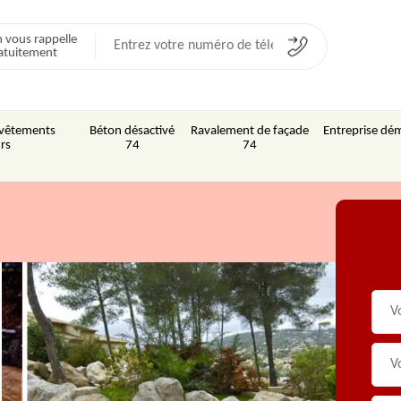
 vous rappelle
atuitement
Revêtements
Béton désactivé
Ravalement de façade
Entreprise dém
rs
74
74