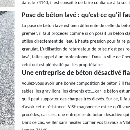
dans le 74140, il est conseillé de faire confiance à la so
Pose de béton lavé : qu’est-ce qu’il fa
La pose de béton lavé est bien différente de celle du bét
premier, il faut procéder comme si on posait un béton cla
utilise directement de l’eau à haute pression pour faire p
granulat. L’utilisation de retardateur de prise n’est pas r
lavé, faites appel à un professionnel. Dans la ville de C
celui qui est plébiscité par les propriétaires.
Une entreprise de béton désactivé fi
Voulez-vous avoir une bonne composition de béton ? Il fau
sables, les gravillons, les ciments etc.…car le béton est u
qu’il peut supporter des charges très élevés. Sur ce, il fa
d’avoir cette résistance. VISE maçonnerie est ce qu’il vo
procédés, car c’est une entreprise de béton désactivé qui e
Dans ce cas, veiller sans hésiter confier vos travaux à VI