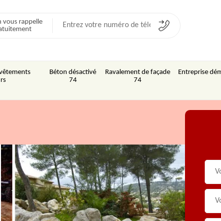
 vous rappelle
atuitement
Revêtements
Béton désactivé
Ravalement de façade
Entreprise dém
rs
74
74