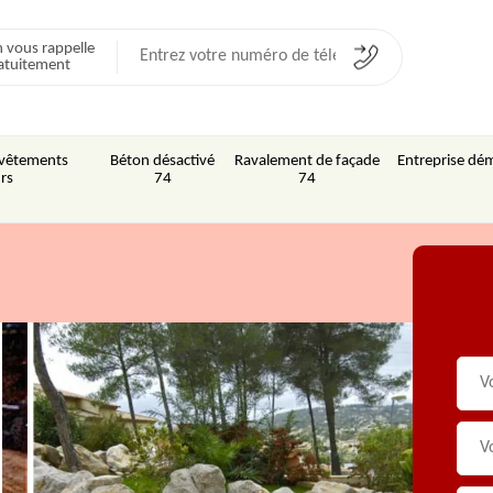
 vous rappelle
atuitement
Revêtements
Béton désactivé
Ravalement de façade
Entreprise dém
rs
74
74