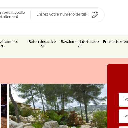
 vous rappelle
atuitement
Revêtements
Béton désactivé
Ravalement de façade
Entreprise dém
rs
74
74