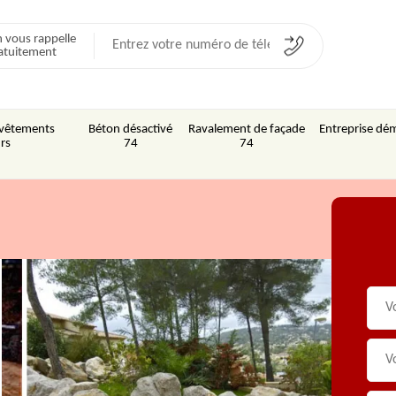
 vous rappelle
atuitement
Revêtements
Béton désactivé
Ravalement de façade
Entreprise dém
rs
74
74