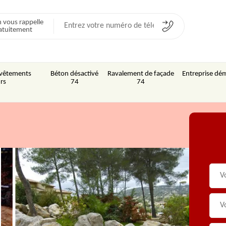
 vous rappelle
atuitement
Revêtements
Béton désactivé
Ravalement de façade
Entreprise dém
rs
74
74