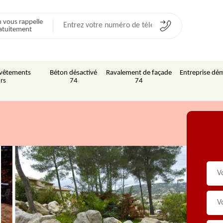
 vous rappelle
atuitement
Revêtements
Béton désactivé
Ravalement de façade
Entreprise dém
rs
74
74