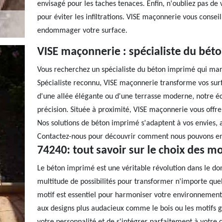
envisagé pour les taches tenaces. Enfin, n'oubliez pas de vé
pour éviter les infiltrations. VISE maçonnerie vous consei
endommager votre surface.
VISE maçonnerie : spécialiste du bét
Vous recherchez un spécialiste du béton imprimé qui mari
Spécialiste reconnu, VISE maçonnerie transforme vos surf
d'une allée élégante ou d'une terrasse moderne, notre éq
précision. Située à proximité, VISE maçonnerie vous offre u
Nos solutions de béton imprimé s'adaptent à vos envies, a
Contactez-nous pour découvrir comment nous pouvons emb
74240: tout savoir sur le choix des m
Le béton imprimé est une véritable révolution dans le d
multitude de possibilités pour transformer n'importe que
motif est essentiel pour harmoniser votre environnement.
aux designs plus audacieux comme le bois ou les motifs g