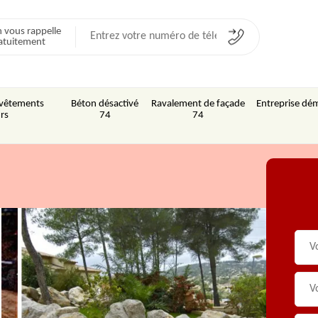
 vous rappelle
atuitement
Revêtements
Béton désactivé
Ravalement de façade
Entreprise dém
rs
74
74